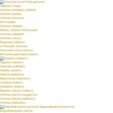
Vilnos gaminiai
Pagalvės miegui
Vilnonės antklodės, antklodė
Vilnoniai paklotai
Vilnonės liemenės
Šilti chalatai
Vilnonės šlepetės
Šlepetė „Šildanti milžino pėda“
Vilnoniai vidpadžiai
Vilnoniai raiščiai
Pagalvėlės kėdėms
Universalūs kilimėliai
Priemonės vilnos valymui
Kilimėliai automobilio sėdynei
Vaikams
Pagalvės vaikams
Vaikiškos antklodės
Paklotai vaikams
Vokeliai kūdikiams
Miegmaišiai kūdikiams
Gultukas kūdikiui
Vidpadžiai vaikams
Šlepetės vaikams (tapkės)
Vilnonės kojinės naujagimiui
Vilnoniai batukai kūdikiams
Pirštinės kūdikiams
Magnetoterapiniai gaminiai
Magnetoterapiniai raiščiai