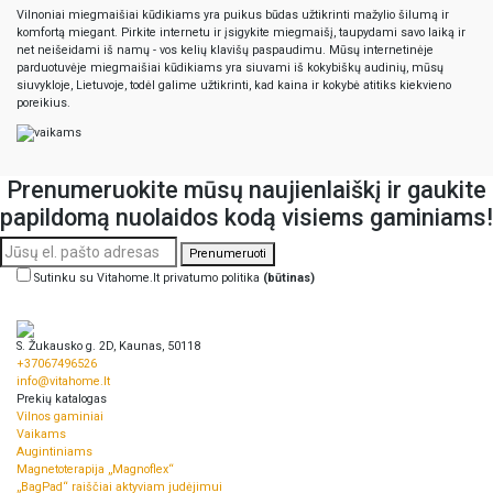
Vilnoniai miegmaišiai kūdikiams yra puikus būdas užtikrinti mažylio šilumą ir
komfortą miegant. Pirkite internetu ir įsigykite miegmaišį, taupydami savo laiką ir
net neišeidami iš namų - vos kelių klavišų paspaudimu. Mūsų internetinėje
parduotuvėje miegmaišiai kūdikiams yra siuvami iš kokybiškų audinių, mūsų
siuvykloje, Lietuvoje, todėl galime užtikrinti, kad kaina ir kokybė atitiks kiekvieno
poreikius.
Prenumeruokite mūsų naujienlaiškį ir gaukite
papildomą nuolaidos kodą visiems gaminiams!
Prenumeruoti
Sutinku su Vitahome.lt privatumo politika
(būtinas)
S. Žukausko g. 2D, Kaunas, 50118
+37067496526
info@vitahome.lt
Prekių katalogas
Vilnos gaminiai
Vaikams
Augintiniams
Magnetoterapija „Magnoflex“
„BagPad“ raiščiai aktyviam judėjimui