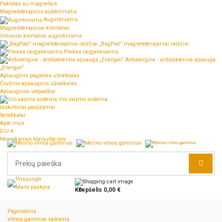
Paklotas su magnetais
Magnetoterapinis autokilimėlis
Augintiniams
Magnetoterapiniai kilimėliai
Vilnoniai kilimėliai augintiniams
„BagPad“ magnetoterapiniai raiščiai
Prekės neįgaliesiems
Antialerginė - antibakterinė apsauga
„Energon“
Apsauginis pagalvės užvalkalas
Čiužinio apsauginis užvalkalas
Apsauginiai vidpadžiai
Oro valymo sistema
Išskirtiniai pasiūlymai
Sertifikatai
Apie mus
D.U.K
Nemokamos konsultacijos
Prisijungti
Mano paskyra
Krepšelis
0
0,00 €
Pagrindinis
Vilnos gaminiai vaikams