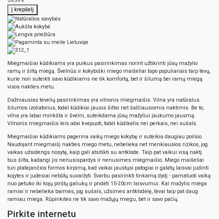
59,99 €
Į krepšelį
Miegmaišiai kūdikiams yra puikus pasirinkimas norint užtikrinti jūsų mažylio
ramų ir šiltą miegą. Švelnūs ir kokybiški miego maišeliai tapo populiariais tarp tėvų,
kurie nori suteikti savo kūdikiams ne tik komfortą, bet ir šilumą bei ramų miegą
visos nakties metu.
Dažniausias tėvelių pasirinkimas yra vilnonis miegmaišis. Vilna yra natūralus
šilumos izoliatorius, todėl kūdikiai jausis šiltai net šalčiausiomis naktimis. Be to,
vilna yra labai minkšta ir švelni, suteikdama jūsų mažyliui jaukumo jausmą.
Vilnonis miegmaišis leis odai kvėpuoti, todėl kūdikėlis nei perkais, nei sušals.
Miegmaišiai kūdikiams pagerina vaikų miego kokybę ir suteikia daugiau poilsio.
Naudojant miegmaišį nakties miego metu, nebelieka net menkiausios rizikos, jog
vaikas užsidengs nosytę, kaip gali atsitikti su antklode. Taip pat vaikui visą naktį
bus šilta, kadangi jis nenusispardys ir nenusimes miegmaišio. Miego maišeliai
turi platėjančios formos kirpimą, kad vaikai jaustųsi patogiai ir galėtų laisvai judinti
kojytes ir judesiai nebūtų suvaržyti. Svarbu pasirinkti tinkamą dydį - pamatuoti vaiką
nuo petuko iki kojų pirštų galiukų ir pridėti 15-20cm laisvumui. Kai mažylis miega
ramiai ir nebelieka baimės, jog sušals, užsimes antklodėlę, tėvai taip pat daug
ramiau miega. Rūpinkitės ne tik savo mažųjų miegu, bet ir savo pačių.
Pirkite internetu