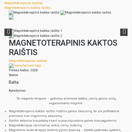
Magnetoterapiniai raiščiai
Magnetoterapinis kaktos raištis
MAGNETOTERAPINIS KAKTOS
RAIŠTIS
Magnetoterapiniai raiščiai
Prekės kodas: 2028
Spalva
Balta
Aprašymas
Tai magneto terapinė – gydomoji priemonė kaktos, įvairių galvos sričių
negalavimams lengvinti.
Magnetoterapinis kaktos raištis mažina galvos skausmą, tai yra profilaktinė
priemonė nuo migreninių skausmų.
Raištis aktyvina kraujotaką esant susiaurėjusioms galvos kraujagyslėms.
Magnetoterapija raminamai veikia nervų sistemą.
Magnetinio lauko terapija skatina gijimo procesą – atstato pažeistas ląsteles,