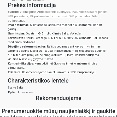
Prekės informacija
Sudėtis:
Vidinė pusė: Antibakterinis audinys su natūraliais sidabro jonais;
98% poliesteris, 2% poliamidas
.
Išorinė pusė: 66% poliamidas, 34%
poliuretanas
.
Įmagnetinimas:
6 kintamo poliariškumo magnetiniai segmentai po 440
gausų
Gamintojas:
Orgaterm® GmbH. Kilmės šalis: Vokietija
.
Sertifikatai:
Berlin Cert pagal DIN EN ISO 13485:2007 standartą. Tai I klasės
medicinos produktas
.
Dėvėjimo rekomendacijos:
Raištis dedamas ant kaktos ir tvirtinimas
tampria elastine juosta su lipduku. Naudojant gaminį, sidabruotas audinys
turi būti nukreiptas į vidinę pusę, o etiketė – į išorę. Rekomenduojama
vidutinė 6 savaičių gydymo trukmė
.
Kontraindikacijos:
Nenaudoti nėščiosioms ir nešiojantiems širdies
stimuliatorių
.
Priežiūra:
Rekomenduojama skalbti rankomis 30°C temperatūroje
.
Charakteristikos lentelė
Spalva
Balta
Dydis
Universalus
Rekomenduojame
Prenumeruokite mūsų naujienlaiškį ir gaukite