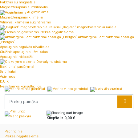
Paklotas su magnetais
Magnetoterapinis autokilimėlis
Augintiniams
Magnetoterapiniai kilimėliai
Vilnoniai kilimėliai augintiniams
„BagPad“ magnetoterapiniai raiščiai
Prekės neįgaliesiems
Antialerginė - antibakterinė apsauga
„Energon“
Apsauginis pagalvės užvalkalas
Čiužinio apsauginis užvalkalas
Apsauginiai vidpadžiai
Oro valymo sistema
Išskirtiniai pasiūlymai
Sertifikatai
Apie mus
D.U.K
Nemokamos konsultacijos
Prisijungti
Mano paskyra
Krepšelis
0
0,00 €
Pagrindinis
Prekės neįgaliesiems