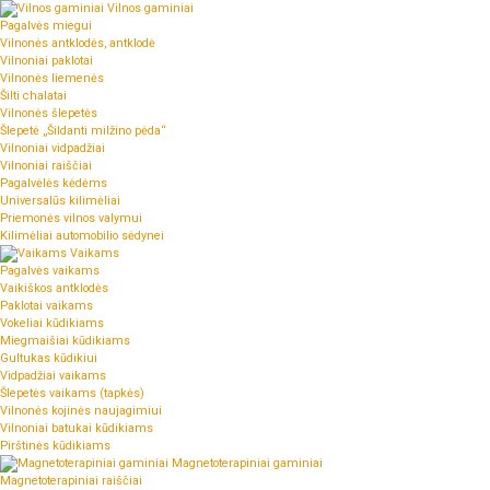
Vilnos gaminiai
Pagalvės miegui
Vilnonės antklodės, antklodė
Vilnoniai paklotai
Vilnonės liemenės
Šilti chalatai
Vilnonės šlepetės
Šlepetė „Šildanti milžino pėda“
Vilnoniai vidpadžiai
Vilnoniai raiščiai
Pagalvėlės kėdėms
Universalūs kilimėliai
Priemonės vilnos valymui
Kilimėliai automobilio sėdynei
Vaikams
Pagalvės vaikams
Vaikiškos antklodės
Paklotai vaikams
Vokeliai kūdikiams
Miegmaišiai kūdikiams
Gultukas kūdikiui
Vidpadžiai vaikams
Šlepetės vaikams (tapkės)
Vilnonės kojinės naujagimiui
Vilnoniai batukai kūdikiams
Pirštinės kūdikiams
Magnetoterapiniai gaminiai
Magnetoterapiniai raiščiai