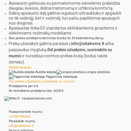
Apsiausto gobtuvas su permatomomis sienelėmis praleidžia
daugiau šviesos, didina matomumą ir užtikrina komfortą.
Galinę apsiausto dalį galima reguliuoti užtrauktuku ir apgaubti
ne tik sėdintįjį, bet ir vežimėlį, tuo pačiu papildomai apsaugoti
nuo drėgmės.
Apsiaustas tinka ES standartus atitinkantiems įprastiems ir
elektriniams vežimėlių modeliams.
Šios prekės pristatymo terminas trunka iki 30 kalendorinių dienų.
Prekę užsisakyti galima parašius į
info@vitahome.lt
arba
paspaudus mygtuką
D
ėl prekės užsakymo, s
usisiekite su
mumis
ir nurodžius norimos prekės kodą (kodus rasite
žemiau).
Skaityti daugiau
Aukšta kokybė
Lengva priežiūra
Pagaminta Vokietijoje
Dėl prekės užsakymo, susisiekite su mumis
Pristatysime per d.d.
Iki nemokamo pristatymo liko:
60,00 €
Paskambinkite mums
+37067496526
Parašykite mums
info@vitahome.lt
Saugus pirkimas