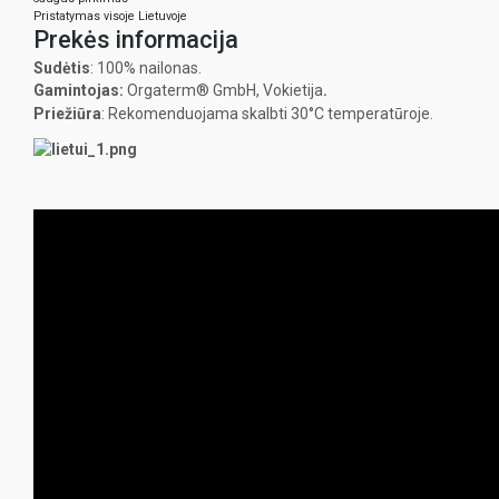
Pristatymas visoje Lietuvoje
Prekės informacija
Sudėtis
: 100% nailonas.
Gamintojas:
Orgaterm® GmbH, Vokietija
.
Priežiūra
: Rekomenduojama
skalbti 30°C
temperatūroje.