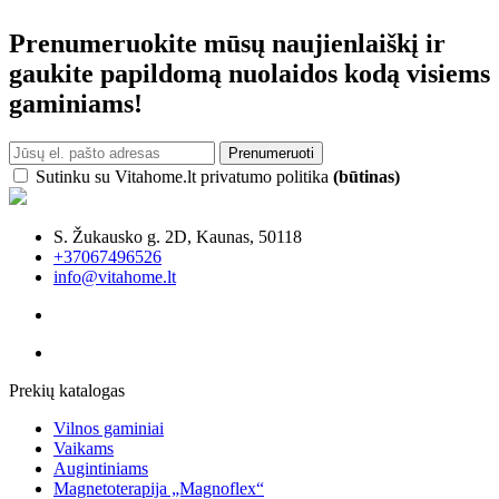
Prenumeruokite mūsų naujienlaiškį ir
gaukite papildomą nuolaidos kodą visiems
gaminiams!
Prenumeruoti
Sutinku su Vitahome.lt privatumo politika
(būtinas)
S. Žukausko g. 2D, Kaunas, 50118
+37067496526
info@vitahome.lt
Prekių katalogas
Vilnos gaminiai
Vaikams
Augintiniams
Magnetoterapija „Magnoflex“