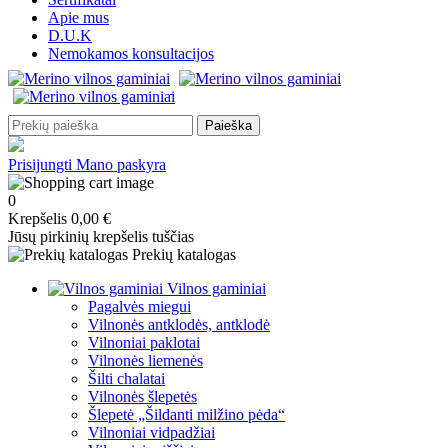
Apie mus
D.U.K
Nemokamos konsultacijos
Paieška
Prisijungti
Mano paskyra
0
Krepšelis
0,00 €
Jūsų pirkinių krepšelis tuščias
Prekių katalogas
Vilnos gaminiai
Pagalvės miegui
Vilnonės antklodės, antklodė
Vilnoniai paklotai
Vilnonės liemenės
Šilti chalatai
Vilnonės šlepetės
Šlepetė „Šildanti milžino pėda“
Vilnoniai vidpadžiai