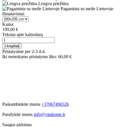
Lengva priežiūra
Pagaminta su meile Lietuvoje
Išmatavimai:
Kaina:
199,00 €
Tekstas apie kainodarą
Į krepšelį
Pristatysime per 2-3 d.d.
Iki nemokamo pristatymo liko:
60,00 €
Paskambinkite mums
+37067496526
Parašykite mums
info@vitahome.lt
Saugus pirkimas