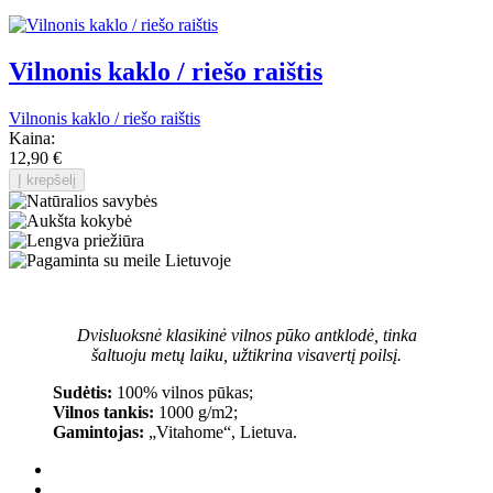
Vilnonis kaklo / riešo raištis
Vilnonis kaklo / riešo raištis
Kaina:
12,90 €
Į krepšelį
Dvisluoksnė klasikinė vilnos pūko antklodė, tinka
šaltuoju metų laiku, užtikrina visavertį poilsį.
Sudėtis:
100% vilnos pūkas;
Vilnos tankis:
1000 g/m2;
Gamintojas:
„Vitahome“, Lietuva.