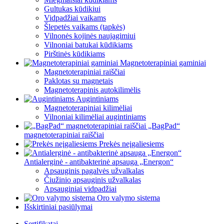
Gultukas kūdikiui
Vidpadžiai vaikams
Šlepetės vaikams (tapkės)
Vilnonės kojinės naujagimiui
Vilnoniai batukai kūdikiams
Pirštinės kūdikiams
Magnetoterapiniai gaminiai
Magnetoterapiniai raiščiai
Paklotas su magnetais
Magnetoterapinis autokilimėlis
Augintiniams
Magnetoterapiniai kilimėliai
Vilnoniai kilimėliai augintiniams
„BagPad“
magnetoterapiniai raiščiai
Prekės neįgaliesiems
Antialerginė - antibakterinė apsauga „Energon“
Apsauginis pagalvės užvalkalas
Čiužinio apsauginis užvalkalas
Apsauginiai vidpadžiai
Oro valymo sistema
Išskirtiniai pasiūlymai
Sertifikatai