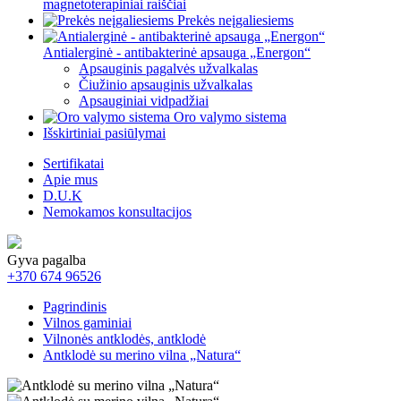
magnetoterapiniai raiščiai
Prekės neįgaliesiems
Antialerginė - antibakterinė apsauga „Energon“
Apsauginis pagalvės užvalkalas
Čiužinio apsauginis užvalkalas
Apsauginiai vidpadžiai
Oro valymo sistema
Išskirtiniai pasiūlymai
Sertifikatai
Apie mus
D.U.K
Nemokamos konsultacijos
Gyva pagalba
+370 674 96526
Pagrindinis
Vilnos gaminiai
Vilnonės antklodės, antklodė
Antklodė su merino vilna „Natura“