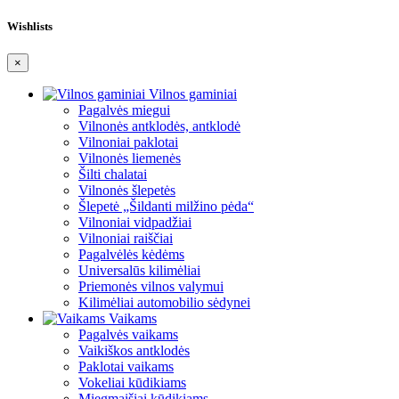
Wishlists
×
Vilnos gaminiai
Pagalvės miegui
Vilnonės antklodės, antklodė
Vilnoniai paklotai
Vilnonės liemenės
Šilti chalatai
Vilnonės šlepetės
Šlepetė „Šildanti milžino pėda“
Vilnoniai vidpadžiai
Vilnoniai raiščiai
Pagalvėlės kėdėms
Universalūs kilimėliai
Priemonės vilnos valymui
Kilimėliai automobilio sėdynei
Vaikams
Pagalvės vaikams
Vaikiškos antklodės
Paklotai vaikams
Vokeliai kūdikiams
Miegmaišiai kūdikiams