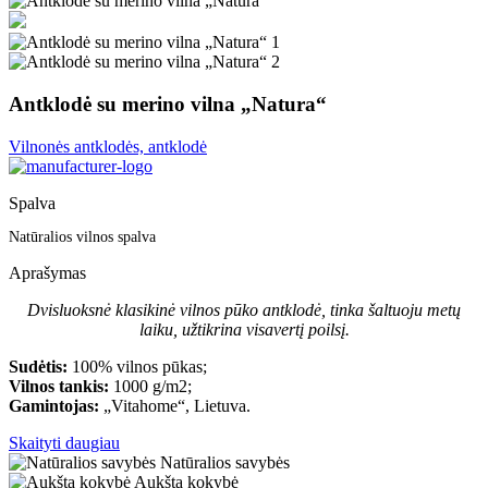
Antklodė su merino vilna „Natura“
Vilnonės antklodės, antklodė
Spalva
Natūralios vilnos spalva
Aprašymas
Dvisluoksnė klasikinė vilnos pūko antklodė, tinka šaltuoju metų
laiku, užtikrina visavertį poilsį.
Sudėtis:
100% vilnos pūkas;
Vilnos tankis:
1000 g/m2;
Gamintojas:
„Vitahome“, Lietuva.
Skaityti daugiau
Natūralios savybės
Aukšta kokybė