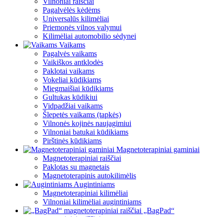
Vilnoniai raiščiai
Pagalvėlės kėdėms
Universalūs kilimėliai
Priemonės vilnos valymui
Kilimėliai automobilio sėdynei
Vaikams
Pagalvės vaikams
Vaikiškos antklodės
Paklotai vaikams
Vokeliai kūdikiams
Miegmaišiai kūdikiams
Gultukas kūdikiui
Vidpadžiai vaikams
Šlepetės vaikams (tapkės)
Vilnonės kojinės naujagimiui
Vilnoniai batukai kūdikiams
Pirštinės kūdikiams
Magnetoterapiniai gaminiai
Magnetoterapiniai raiščiai
Paklotas su magnetais
Magnetoterapinis autokilimėlis
Augintiniams
Magnetoterapiniai kilimėliai
Vilnoniai kilimėliai augintiniams
„BagPad“