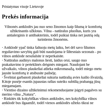
Pristatymas visoje Lietuvoje
Prekės informacija
Vilnonės antklodės jau nuo seno žinomos kaip šilumą ir komfortą
užtikrinantis užklotas. Vilna - natūralus pluoštas, kuris yra
antialerginis ir antibakterinis, todėl puikiai tinka net jautrią odą
turintiems žmonėms.
Antklodė ypač tinka šaltuoju metų laiku, bet dėl savo šilumos
•
reguliavimo savybių gali būti naudojama ir šiltesniais sezonais - po
vilnos antklode nesušalsite ir neperkaisite.
Natūralus audinys malonus liesti, laidus orui, saugo nuo
•
prakaitavimo ir perteklinės drėgmės miegant. Naudojant be
užvalkalo, vilnos plaukeliai atlieka mikromasažą, todėl miego metu
jausite komfortą ir atsibusite pailsėję.
Švelniai garbanoti plaukeliai sukuria natūralią avies kailio išvaizdą.
•
Kitoje pusėje esantis įspaustas raštas suteiks subtilią prabangą jūsų
miegamajam.
Vientiso dizaino užtikrinimui rekomenduojame įsigyti pagalves su
•
merino vilna „Natura“.
Rinkitės tik kokybiškas vilnos antklodes, nes kokybiška vilnos
•
antklodė bus ilgaamžė, todėl vienos antklodės užteks tikrai ne