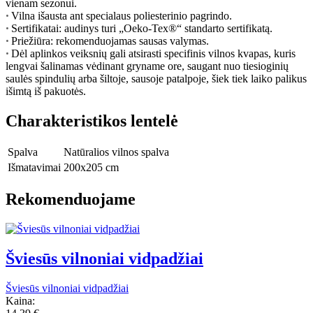
vienam sezonui.
Vilna išausta ant specialaus poliesterinio pagrindo.
•
Sertifikatai: audinys turi „Oeko-Tex®“ standarto sertifikatą.
•
Priežiūra: rekomenduojamas sausas valymas.
•
Dėl aplinkos veiksnių gali atsirasti specifinis vilnos kvapas, kuris
•
lengvai šalinamas vėdinant gryname ore, saugant nuo tiesioginių
saulės spindulių arba šiltoje, sausoje patalpoje, šiek tiek laiko palikus
išimtą iš pakuotės.
Charakteristikos lentelė
Spalva
Natūralios vilnos spalva
Išmatavimai
200x205 cm
Rekomenduojame
Šviesūs vilnoniai vidpadžiai
Šviesūs vilnoniai vidpadžiai
Kaina: