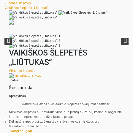
Vilnonės šlepetės
Vaikiškos šlepetės „Liūtukas“
VAIKIŠKOS ŠLEPETĖS
„LIŪTUKAS“
Vilnonės šlepetės
Spalva
Šviesiai ruda
Aprašymas
Natūralaus vilnos pūko audinio šlepetės naudojimui namuose.
Minkštos šlepetės su natūralia vilna nuo pirmų akimirkų maloniai apgaubia
šiluma ir lepina kojas, leidžia jaustis patogiai.
Dėl natūralaus pluošto, šlepetės yra švelnios odai, laidžios orui.
Išskalbtos greitai išdžiūna.
Skaityti daugiau