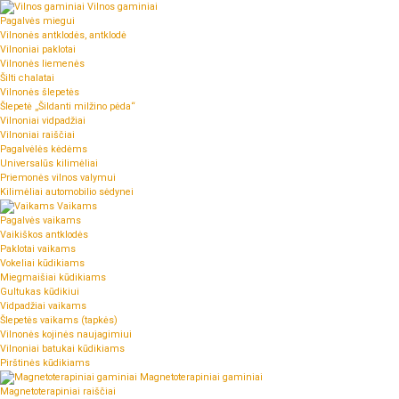
Vilnos gaminiai
Pagalvės miegui
Vilnonės antklodės, antklodė
Vilnoniai paklotai
Vilnonės liemenės
Šilti chalatai
Vilnonės šlepetės
Šlepetė „Šildanti milžino pėda“
Vilnoniai vidpadžiai
Vilnoniai raiščiai
Pagalvėlės kėdėms
Universalūs kilimėliai
Priemonės vilnos valymui
Kilimėliai automobilio sėdynei
Vaikams
Pagalvės vaikams
Vaikiškos antklodės
Paklotai vaikams
Vokeliai kūdikiams
Miegmaišiai kūdikiams
Gultukas kūdikiui
Vidpadžiai vaikams
Šlepetės vaikams (tapkės)
Vilnonės kojinės naujagimiui
Vilnoniai batukai kūdikiams
Pirštinės kūdikiams
Magnetoterapiniai gaminiai
Magnetoterapiniai raiščiai