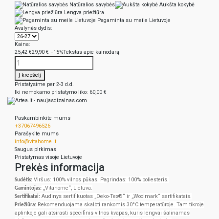
Natūralios savybės
Aukšta kokybė
Lengva priežiūra
Pagaminta su meile Lietuvoje
Avalynės dydis:
Kaina:
25,42 €
29,90 €
−15%
Tekstas apie kainodarą
Į krepšelį
Pristatysime per 2-3 d.d.
Iki nemokamo pristatymo liko:
60,00 €
Paskambinkite mums
+37067496526
Parašykite mums
info@vitahome.lt
Saugus pirkimas
Pristatymas visoje Lietuvoje
Prekės informacija
Viršus: 100% vilnos pūkas. Pagrindas: 100% poliesteris.
Sudėtis:
„Vitahome“, Lietuva.
Gamintojas:
Audinys sertifikuotas „Oeko-Tex®“ ir „Woolmark“ sertifikatais.
Sertifikatai:
Rekomenduojama skalbti rankomis 30°C temperatūroje. Tam tikroje
Priežiūra:
aplinkoje gali atsirasti specifinis vilnos kvapas, kuris lengvai šalinamas