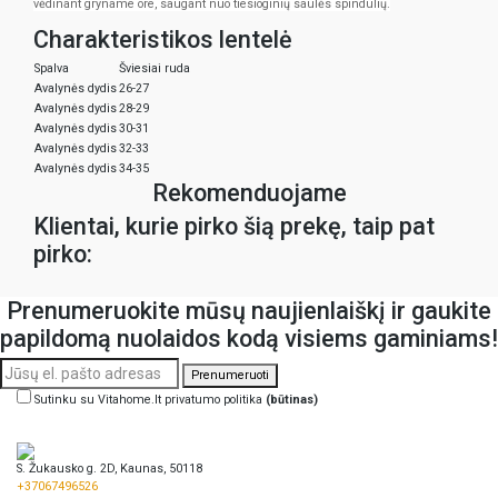
vėdinant gryname ore, saugant nuo tiesioginių saulės spindulių
.
Charakteristikos lentelė
Spalva
Šviesiai ruda
Avalynės dydis
26-27
Avalynės dydis
28-29
Avalynės dydis
30-31
Avalynės dydis
32-33
Avalynės dydis
34-35
Rekomenduojame
Klientai, kurie pirko šią prekę, taip pat
pirko:
Prenumeruokite mūsų naujienlaiškį ir gaukite
papildomą nuolaidos kodą visiems gaminiams!
Prenumeruoti
Sutinku su Vitahome.lt privatumo politika
(būtinas)
S. Žukausko g. 2D, Kaunas, 50118
+37067496526