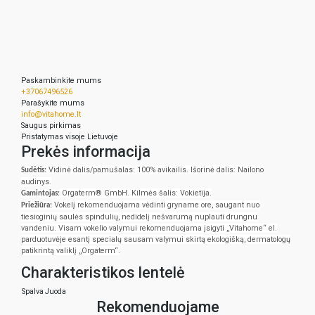
Paskambinkite mums
+37067496526
Parašykite mums
info@vitahome.lt
Saugus pirkimas
Pristatymas visoje Lietuvoje
Prekės informacija
Vidinė dalis/pamušalas: 100% avikailis. Išorinė dalis: Nailono
Sudėtis:
audinys
.
Orgaterm® GmbH. Kilmės šalis: Vokietija
.
Gamintojas:
Vokelį rekomenduojama vėdinti gryname ore, saugant nuo
Priežiūra:
tiesioginių saulės spindulių, nedidelį nešvarumą nuplauti drungnu
vandeniu. Visam vokelio valymui rekomenduojama įsigyti „Vitahome“ el.
parduotuvėje esantį specialų sausam valymui skirtą ekologišką, dermatologų
patikrintą valiklį „Orgaterm“
.
Charakteristikos lentelė
Spalva
Juoda
Rekomenduojame