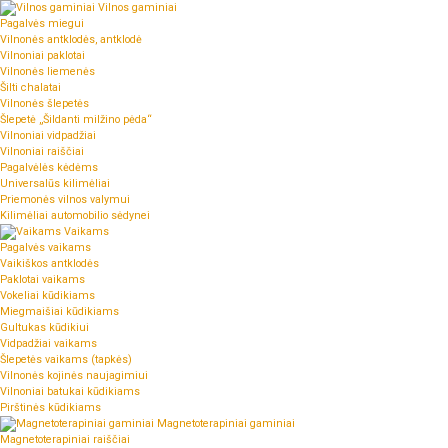
Vilnos gaminiai
Pagalvės miegui
Vilnonės antklodės, antklodė
Vilnoniai paklotai
Vilnonės liemenės
Šilti chalatai
Vilnonės šlepetės
Šlepetė „Šildanti milžino pėda“
Vilnoniai vidpadžiai
Vilnoniai raiščiai
Pagalvėlės kėdėms
Universalūs kilimėliai
Priemonės vilnos valymui
Kilimėliai automobilio sėdynei
Vaikams
Pagalvės vaikams
Vaikiškos antklodės
Paklotai vaikams
Vokeliai kūdikiams
Miegmaišiai kūdikiams
Gultukas kūdikiui
Vidpadžiai vaikams
Šlepetės vaikams (tapkės)
Vilnonės kojinės naujagimiui
Vilnoniai batukai kūdikiams
Pirštinės kūdikiams
Magnetoterapiniai gaminiai
Magnetoterapiniai raiščiai