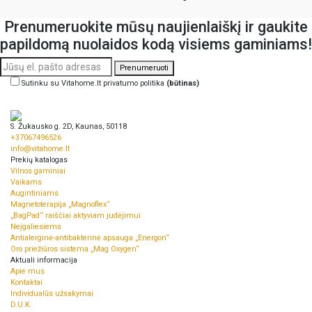
Prenumeruokite mūsų naujienlaiškį ir gaukite
papildomą nuolaidos kodą visiems gaminiams!
Prenumeruoti
Sutinku su Vitahome.lt privatumo politika
(būtinas)
S. Žukausko g. 2D, Kaunas, 50118
+37067496526
info@vitahome.lt
Prekių katalogas
Vilnos gaminiai
Vaikams
Augintiniams
Magnetoterapija „Magnoflex“
„BagPad“ raiščiai aktyviam judėjimui
Neįgaliesiems
Antialerginė-antibakterinė apsauga „Energon“
Oro priežiūros sistema „Mag Oxygen“
Aktuali informacija
Apie mus
Kontaktai
Individualūs užsakymai
D.U.K.