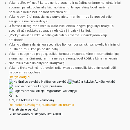
Vokelis „Rocky“ net 7 kartus geriau sugeria ir pašalina drėgmę nei sintetiniai
audiniai, palaiko optimalią kūdikio kūneliui temperatūrą, todėl mažylis
nesušals lauke net ir esant žvarbiam orui.
Vokelio paviršiui naudojamas purvą atstumiantis ir nuo lietaus bei vėjo
saugantis nailono audinys.
U formos užsegimas vokelio kraštuose leidžia lengvai paguldyti mažylį, o
speciali užtrauktuko apsauga neleidžia į jį patekti kailiui.
„Rocky“ viršutinė vokelio dalis gali būti nuimama ir naudojama kaip
antklodėlė.
Vokelio galinėje dalyje yra specialios lipnios juostos, skirtos vokelio tvirtinimui
ir užtikrinimui, kad jis neslidinėtų.
Vokelis saugo nuo pragulų, puikiai tarnauja nugaros, kūno ir reumatinių ligų
skausmų malšinimui, ramina nervų sistemą, todėl kūdikis būna ramesnis.
Natūralus avikailis aktyvina kraujotaką.
Vokelis tinka vežimėliui, lovelei, pritaikytas automobilio kėdutėms, gali būti
naudojamas rogutėse.
Skaityti daugiau
Natūralios savybės
Aukšta kokybė
Lengva priežiūra
Pagaminta Vokietijoje
Kaina:
159,00 €
Tekstas apie kainodarą
Dėl prekės užsakymo, susisiekite su mumis
Pristatysime per d.d.
Iki nemokamo pristatymo liko:
60,00 €