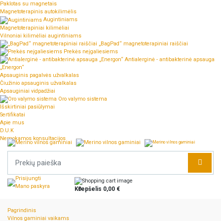
Paklotas su magnetais
Magnetoterapinis autokilimėlis
Augintiniams
Magnetoterapiniai kilimėliai
Vilnoniai kilimėliai augintiniams
„BagPad“ magnetoterapiniai raiščiai
Prekės neįgaliesiems
Antialerginė - antibakterinė apsauga
„Energon“
Apsauginis pagalvės užvalkalas
Čiužinio apsauginis užvalkalas
Apsauginiai vidpadžiai
Oro valymo sistema
Išskirtiniai pasiūlymai
Sertifikatai
Apie mus
D.U.K
Nemokamos konsultacijos
Prisijungti
Mano paskyra
Krepšelis
0
0,00 €
Pagrindinis
Vilnos gaminiai vaikams