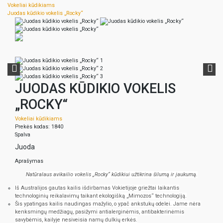
Vokeliai kūdikiams
Juodas kūdikio vokelis „Rocky“
JUODAS KŪDIKIO VOKELIS
„ROCKY“
Vokeliai kūdikiams
Prekės kodas: 1840
Spalva
Juoda
Aprašymas
Natūralaus avikailio vokelis „Rocky“ kūdikiui užtikrina šilumą ir jaukumą.
Iš Australijos gautas kailis išdirbamas Vokietijoje griežtai laikantis
technologinių reikalavimų taikant ekologišką „Mimozos“ technologiją.
Šis ypatingas kailis naudingas mažylio, o ypač ankstukų odelei. Jame nėra
kenksmingų medžiagų, pasižymi antialerginėmis, antibakterinėmis
savybėmis, kailyje nesiveisia namų dulkių erkės.