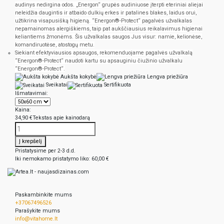
audinys nedirgina odos. „Energon“ grupės audiniuose įterpti eteriniai aliejai
neleidžia daugintis ir atbaido dulkių erkes ir patalines blakes, laidus orui,
užtikrina visapusišką higieną. “Energon®-Protect“ pagalvės užvalkalas
nepamainomas alergiškiems, taip pat aukščiausius reikalavimus higienai
keliantiems žmonėms. Šis užvalkalas saugos Jus visur: namie, kelionėse,
komandiruotėse, atostogų metu.
Siekiant efektyviausios apsaugos, rekomenduojame pagalvės užvalkalą
“Energon®-Protect“ naudoti kartu su apsauginiu čiužinio užvalkalu
“Energon®-Protect“.
Aukšta kokybė
Lengva priežiūra
Sveikatai
Sertifikuota
Išmatavimai:
Kaina:
34,90 €
Tekstas apie kainodarą
Į krepšelį
Pristatysime per 2-3 d.d.
Iki nemokamo pristatymo liko:
60,00 €
Paskambinkite mums
+37067496526
Parašykite mums
info@vitahome.lt