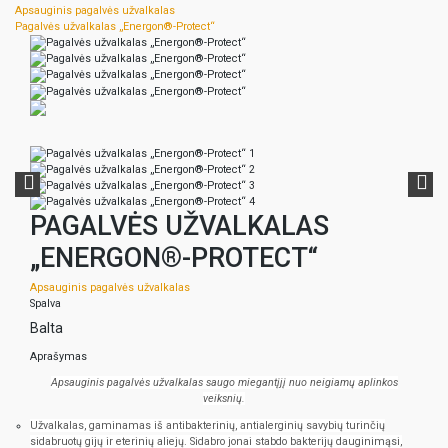
Apsauginis pagalvės užvalkalas
Pagalvės užvalkalas „Energon®-Protect“
PAGALVĖS UŽVALKALAS
„ENERGON®-PROTECT“
Apsauginis pagalvės užvalkalas
Spalva
Balta
Aprašymas
Apsauginis pagalvės užvalkalas saugo miegantįjį nuo neigiamų aplinkos
veiksnių.
Užvalkalas, gaminamas iš antibakterinių, antialerginių savybių turinčių
sidabruotų gijų ir eterinių aliejų. Sidabro jonai stabdo bakterijų dauginimąsi,