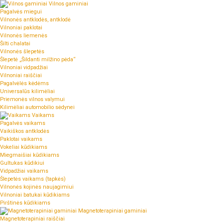
Vilnos gaminiai
Pagalvės miegui
Vilnonės antklodės, antklodė
Vilnoniai paklotai
Vilnonės liemenės
Šilti chalatai
Vilnonės šlepetės
Šlepetė „Šildanti milžino pėda“
Vilnoniai vidpadžiai
Vilnoniai raiščiai
Pagalvėlės kėdėms
Universalūs kilimėliai
Priemonės vilnos valymui
Kilimėliai automobilio sėdynei
Vaikams
Pagalvės vaikams
Vaikiškos antklodės
Paklotai vaikams
Vokeliai kūdikiams
Miegmaišiai kūdikiams
Gultukas kūdikiui
Vidpadžiai vaikams
Šlepetės vaikams (tapkės)
Vilnonės kojinės naujagimiui
Vilnoniai batukai kūdikiams
Pirštinės kūdikiams
Magnetoterapiniai gaminiai
Magnetoterapiniai raiščiai