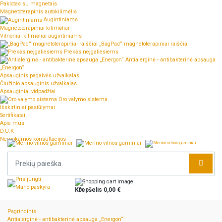
Paklotas su magnetais
Magnetoterapinis autokilimėlis
Augintiniams
Magnetoterapiniai kilimėliai
Vilnoniai kilimėliai augintiniams
„BagPad“ magnetoterapiniai raiščiai
Prekės neįgaliesiems
Antialerginė - antibakterinė apsauga
„Energon“
Apsauginis pagalvės užvalkalas
Čiužinio apsauginis užvalkalas
Apsauginiai vidpadžiai
Oro valymo sistema
Išskirtiniai pasiūlymai
Sertifikatai
Apie mus
D.U.K
Nemokamos konsultacijos
Prisijungti
Mano paskyra
Krepšelis
0
0,00 €
Pagrindinis
Antialerginė - antibakterinė apsauga „Energon“