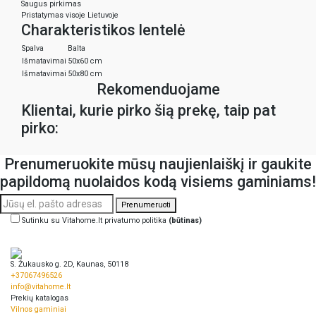
Saugus pirkimas
Pristatymas visoje Lietuvoje
Charakteristikos lentelė
Spalva
Balta
Išmatavimai
50x60 cm
Išmatavimai
50x80 cm
Rekomenduojame
Klientai, kurie pirko šią prekę, taip pat
pirko:
Prenumeruokite mūsų naujienlaiškį ir gaukite
papildomą nuolaidos kodą visiems gaminiams!
Prenumeruoti
Sutinku su Vitahome.lt privatumo politika
(būtinas)
S. Žukausko g. 2D, Kaunas, 50118
+37067496526
info@vitahome.lt
Prekių katalogas
Vilnos gaminiai