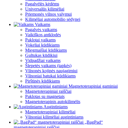
Pagalvėlės kėdėms
Universalūs kilimėliai
Priemonės vilnos valymui
Kilimėliai automobilio sėdynei
Vaikams
Pagalvės vaikams
Vaikiškos antklodės
Paklotai vaikams
Vokeliai kūdikiams
Miegmaišiai kūdikiams
Gultukas kūdikiui
Vidpadžiai vaikams
Šlepetės vaikams (tapkės)
Vilnonės kojinės naujagimiui
Vilnoniai batukai kūdikiams
Pirštinės kūdikiams
Magnetoterapiniai gaminiai
Magnetoterapiniai raiščiai
Paklotas su magnetais
Magnetoterapinis autokilimėlis
Augintiniams
Magnetoterapiniai kilimėliai
Vilnoniai kilimėliai augintiniams
„BagPad“
magnetoterapiniai raiščiai