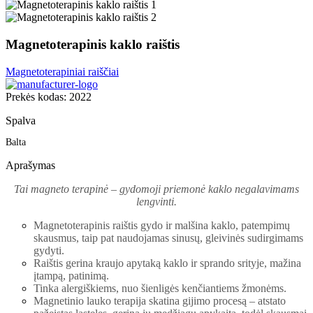
Magnetoterapinis kaklo raištis
Magnetoterapiniai raiščiai
Prekės kodas: 2022
Spalva
Balta
Aprašymas
Tai magneto terapinė – gydomoji priemonė kaklo negalavimams
lengvinti.
Magnetoterapinis raištis gydo ir malšina kaklo, patempimų
skausmus, taip pat naudojamas sinusų, gleivinės sudirgimams
gydyti.
Raištis gerina kraujo apytaką kaklo ir sprando srityje, mažina
įtampą, patinimą.
Tinka alergiškiems, nuo šienligės kenčiantiems žmonėms.
Magnetinio lauko terapija skatina gijimo procesą – atstato