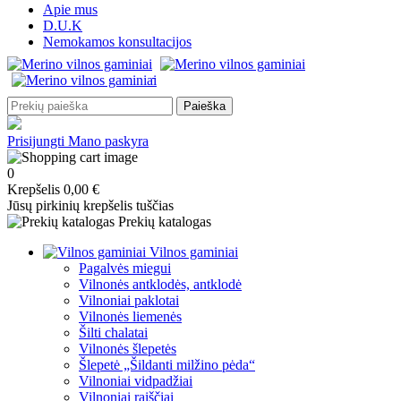
Apie mus
D.U.K
Nemokamos konsultacijos
Paieška
Prisijungti
Mano paskyra
0
Krepšelis
0,00 €
Jūsų pirkinių krepšelis tuščias
Prekių katalogas
Vilnos gaminiai
Pagalvės miegui
Vilnonės antklodės, antklodė
Vilnoniai paklotai
Vilnonės liemenės
Šilti chalatai
Vilnonės šlepetės
Šlepetė „Šildanti milžino pėda“
Vilnoniai vidpadžiai
Vilnoniai raiščiai