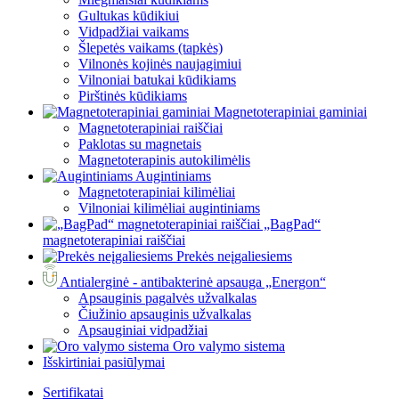
Gultukas kūdikiui
Vidpadžiai vaikams
Šlepetės vaikams (tapkės)
Vilnonės kojinės naujagimiui
Vilnoniai batukai kūdikiams
Pirštinės kūdikiams
Magnetoterapiniai gaminiai
Magnetoterapiniai raiščiai
Paklotas su magnetais
Magnetoterapinis autokilimėlis
Augintiniams
Magnetoterapiniai kilimėliai
Vilnoniai kilimėliai augintiniams
„BagPad“
magnetoterapiniai raiščiai
Prekės neįgaliesiems
Antialerginė - antibakterinė apsauga „Energon“
Apsauginis pagalvės užvalkalas
Čiužinio apsauginis užvalkalas
Apsauginiai vidpadžiai
Oro valymo sistema
Išskirtiniai pasiūlymai
Sertifikatai