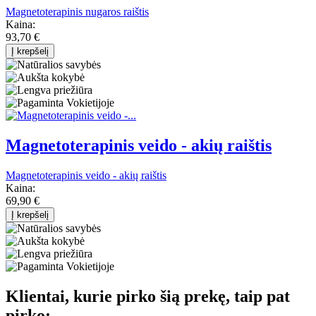
Magnetoterapinis nugaros raištis
Kaina:
93,70 €
Į krepšelį
Magnetoterapinis veido - akių raištis
Magnetoterapinis veido - akių raištis
Kaina:
69,90 €
Į krepšelį
Klientai, kurie pirko šią prekę, taip pat
pirko: