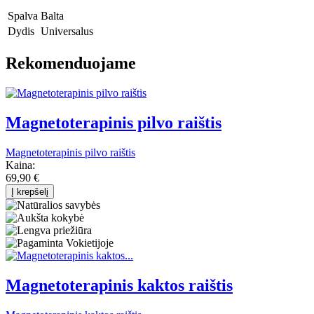
Spalva
Balta
Dydis
Universalus
Rekomenduojame
Magnetoterapinis pilvo raištis
Magnetoterapinis pilvo raištis
Kaina:
69,90 €
Į krepšelį
Magnetoterapinis kaktos raištis