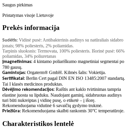
Saugus pirkimas
Pristatymas visoje Lietuvoje
Prekės informacija
Vidinė pusė: Antibakterinis audinys su natūraliais sidabro
Sudėtis:
jonais; 98% poliesteris, 2% poliamidas
.
Tarpinis sluoksnis: Termovata, 100% poliesteris
.
Išorinė pusė: 66%
poliamidas, 34% poliuretanas
4 kintamo poliariškumo magnetiniai segmentai po
Įmagnetinimas:
780 gausų
.
Orgaterm® GmbH. Kilmės šalis: Vokietija
.
Gamintojas:
Berlin Cert pagal DIN EN ISO 13485:2007 standartą.
Sertifikatai:
Tai I klasės medicinos produktas
.
Raištis ant kaklo tvirtinimas tampria
Dėvėjimo rekomendacijos:
elastine juosta su lipduku. Naudojant gaminį, sidabruotas audinys
turi būti nukreiptas į vidinę pusę, o etiketė – į išorę.
Rekomenduojama vidutinė 6 savaičių gydymo trukmė
.
Rekomenduojama skalbti rankomis 30°C temperatūroje
.
Priežiūra:
Charakteristikos lentelė