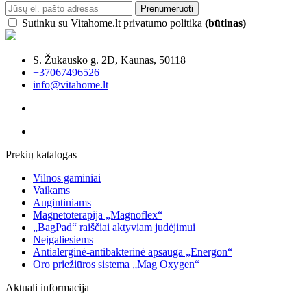
Prenumeruoti
Sutinku su Vitahome.lt privatumo politika
(būtinas)
S. Žukausko g. 2D, Kaunas, 50118
+37067496526
info@vitahome.lt
Prekių katalogas
Vilnos gaminiai
Vaikams
Augintiniams
Magnetoterapija „Magnoflex“
„BagPad“ raiščiai aktyviam judėjimui
Neįgaliesiems
Antialerginė-antibakterinė apsauga „Energon“
Oro priežiūros sistema „Mag Oxygen“
Aktuali informacija