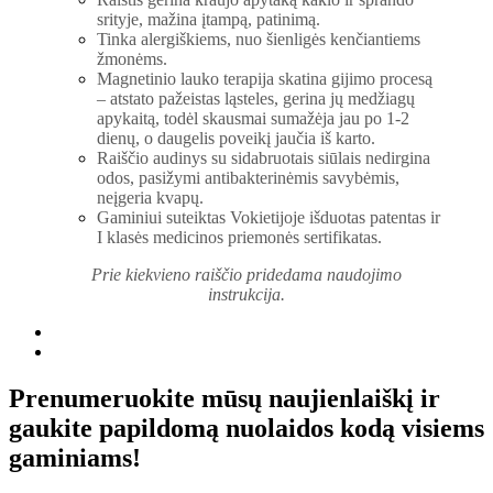
srityje, mažina įtampą, patinimą.
Tinka alergiškiems, nuo šienligės kenčiantiems
žmonėms.
Magnetinio lauko terapija skatina gijimo procesą
– atstato pažeistas ląsteles, gerina jų medžiagų
apykaitą, todėl skausmai sumažėja jau po 1-2
dienų, o daugelis poveikį jaučia iš karto.
Raiščio audinys su sidabruotais siūlais nedirgina
odos, pasižymi antibakterinėmis savybėmis,
neįgeria kvapų.
Gaminiui suteiktas Vokietijoje išduotas patentas ir
I klasės
medicinos priemonės sertifikatas.
Prie kiekvieno raiščio pridedama naudojimo
instrukcija.
Prenumeruokite mūsų naujienlaiškį ir
gaukite papildomą nuolaidos kodą visiems
gaminiams!