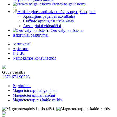
Prekės neįgaliesiems
Antialerginė - antibakterinė apsauga „Energon“
Apsauginis pagalvės užvalkalas
Čiužinio apsauginis užvalkalas
Apsauginiai vidpadžiai
Oro valymo sistema
Išskirtiniai pasiūlymai
Sertifikatai
Apie mus
D.U.K
Nemokamos konsultacijos
Gyva pagalba
+370 674 96526
Pagrindinis
Magnetoterapiniai gaminiai
Magnetoterapiniai raiščiai
Magnetoterapinis kaklo raištis