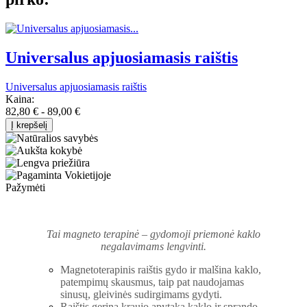
Universalus apjuosiamasis raištis
Universalus apjuosiamasis raištis
Kaina:
82,80 € - 89,00 €
Į krepšelį
Pažymėti
Tai magneto terapinė – gydomoji priemonė kaklo
negalavimams lengvinti.
Magnetoterapinis raištis gydo ir malšina kaklo,
patempimų skausmus, taip pat naudojamas
sinusų, gleivinės sudirgimams gydyti.
Raištis gerina kraujo apytaką kaklo ir sprando