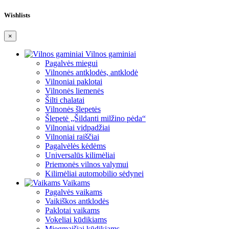
Wishlists
×
Vilnos gaminiai
Pagalvės miegui
Vilnonės antklodės, antklodė
Vilnoniai paklotai
Vilnonės liemenės
Šilti chalatai
Vilnonės šlepetės
Šlepetė „Šildanti milžino pėda“
Vilnoniai vidpadžiai
Vilnoniai raiščiai
Pagalvėlės kėdėms
Universalūs kilimėliai
Priemonės vilnos valymui
Kilimėliai automobilio sėdynei
Vaikams
Pagalvės vaikams
Vaikiškos antklodės
Paklotai vaikams
Vokeliai kūdikiams
Miegmaišiai kūdikiams