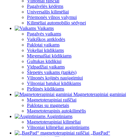
Vilnoniai raiščiai
Pagalvėlės kėdėms
Universalūs kilimėliai
Priemonės vilnos valymui
Kilimėliai automobilio sėdynei
Vaikams
Pagalvės vaikams
Vaikiškos antklodės
Paklotai vaikams
Vokeliai kūdikiams
Miegmaišiai kūdikiams
Gultukas kūdikiui
Vidpadžiai vaikams
Šlepetės vaikams (tapkės)
Vilnonės kojinės naujagimiui
Vilnoniai batukai kūdikiams
Pirštinės kūdikiams
Magnetoterapiniai gaminiai
Magnetoterapiniai raiščiai
Paklotas su magnetais
Magnetoterapinis autokilimėlis
Augintiniams
Magnetoterapiniai kilimėliai
Vilnoniai kilimėliai augintiniams
„BagPad“