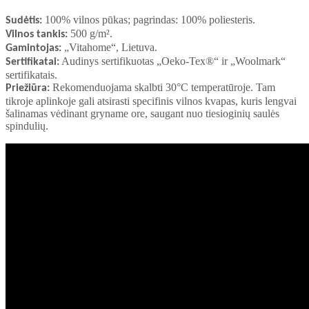
100% vilnos pūkas; pagrindas: 100% poliesteris.
Sudėtis:
500 g/m².
Vilnos tankis:
„Vitahome“, Lietuva.
Gamintojas:
Audinys sertifikuotas „Oeko-Tex®“ ir „Woolmark“
Sertifikatai:
sertifikatais.
Rekomenduojama skalbti 30°C temperatūroje. Tam
Priežiūra:
tikroje aplinkoje gali atsirasti specifinis vilnos kvapas, kuris lengvai
šalinamas vėdinant gryname ore, saugant nuo tiesioginių saulės
spindulių
.