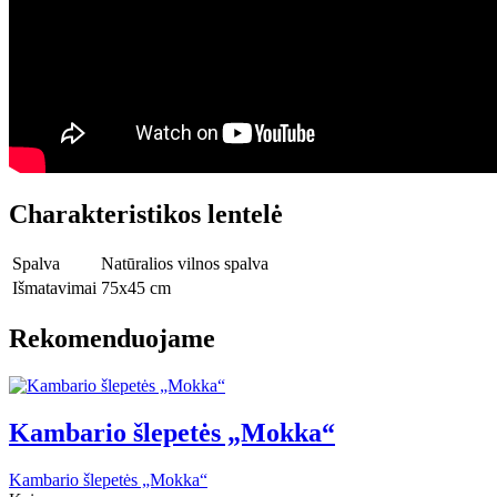
Charakteristikos lentelė
Spalva
Natūralios vilnos spalva
Išmatavimai
75x45 cm
Rekomenduojame
Kambario šlepetės „Mokka“
Kambario šlepetės „Mokka“