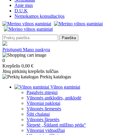
Apie mus
D.U.K
Nemokamos konsultacijos
Paieška
Prisijungti
Mano paskyra
0
Krepšelis
0,00 €
Jūsų pirkinių krepšelis tuščias
Prekių katalogas
Vilnos gaminiai
Pagalvės miegui
Vilnonės antklodės, antklodė
Vilnoniai paklotai
Vilnonės liemenės
Šilti chalatai
Vilnonės šlepetės
Šlepetė „Šildanti milžino pėda“
Vilnoniai vidpadžiai