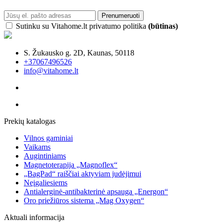
Prenumeruoti
Sutinku su Vitahome.lt privatumo politika
(būtinas)
S. Žukausko g. 2D, Kaunas, 50118
+37067496526
info@vitahome.lt
Prekių katalogas
Vilnos gaminiai
Vaikams
Augintiniams
Magnetoterapija „Magnoflex“
„BagPad“ raiščiai aktyviam judėjimui
Neįgaliesiems
Antialerginė-antibakterinė apsauga „Energon“
Oro priežiūros sistema „Mag Oxygen“
Aktuali informacija