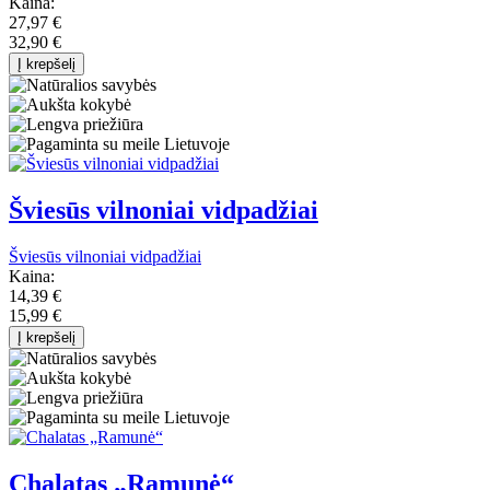
Kaina:
27,97 €
32,90 €
Į krepšelį
Šviesūs vilnoniai vidpadžiai
Šviesūs vilnoniai vidpadžiai
Kaina:
14,39 €
15,99 €
Į krepšelį
Chalatas „Ramunė“