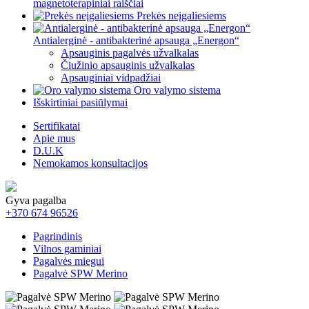
magnetoterapiniai raiščiai
Prekės neįgaliesiems
Antialerginė - antibakterinė apsauga „Energon“
Apsauginis pagalvės užvalkalas
Čiužinio apsauginis užvalkalas
Apsauginiai vidpadžiai
Oro valymo sistema
Išskirtiniai pasiūlymai
Sertifikatai
Apie mus
D.U.K
Nemokamos konsultacijos
Gyva pagalba
+370 674 96526
Pagrindinis
Vilnos gaminiai
Pagalvės miegui
Pagalvė SPW Merino