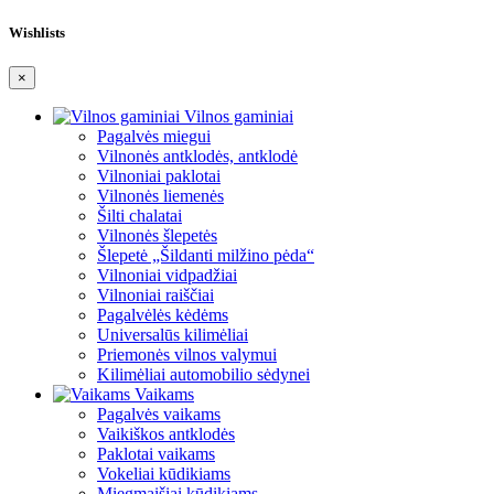
Wishlists
×
Vilnos gaminiai
Pagalvės miegui
Vilnonės antklodės, antklodė
Vilnoniai paklotai
Vilnonės liemenės
Šilti chalatai
Vilnonės šlepetės
Šlepetė „Šildanti milžino pėda“
Vilnoniai vidpadžiai
Vilnoniai raiščiai
Pagalvėlės kėdėms
Universalūs kilimėliai
Priemonės vilnos valymui
Kilimėliai automobilio sėdynei
Vaikams
Pagalvės vaikams
Vaikiškos antklodės
Paklotai vaikams
Vokeliai kūdikiams
Miegmaišiai kūdikiams