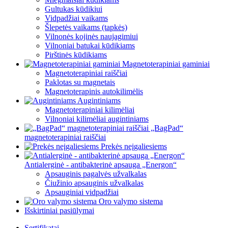
Gultukas kūdikiui
Vidpadžiai vaikams
Šlepetės vaikams (tapkės)
Vilnonės kojinės naujagimiui
Vilnoniai batukai kūdikiams
Pirštinės kūdikiams
Magnetoterapiniai gaminiai
Magnetoterapiniai raiščiai
Paklotas su magnetais
Magnetoterapinis autokilimėlis
Augintiniams
Magnetoterapiniai kilimėliai
Vilnoniai kilimėliai augintiniams
„BagPad“
magnetoterapiniai raiščiai
Prekės neįgaliesiems
Antialerginė - antibakterinė apsauga „Energon“
Apsauginis pagalvės užvalkalas
Čiužinio apsauginis užvalkalas
Apsauginiai vidpadžiai
Oro valymo sistema
Išskirtiniai pasiūlymai
Sertifikatai