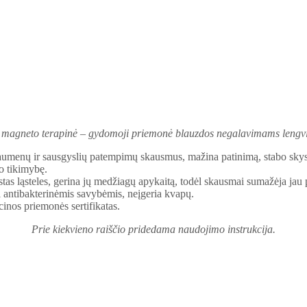
 magneto terapinė – gydomoji priemonė blauzdos negalavimams lengvi
aumenų ir sausgyslių patempimų skausmus, mažina patinimą, stabo skysč
o tikimybę.
stas ląsteles, gerina jų medžiagų apykaitą, todėl skausmai sumažėja jau p
i antibakterinėmis savybėmis, neįgeria kvapų.
inos priemonės sertifikatas.
Prie kiekvieno raiščio pridedama naudojimo instrukcija.