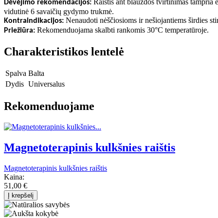
Raištis ant blauzdos tvirtinimas tampria 
Dėvėjimo rekomendacijos:
vidutinė 6 savaičių gydymo trukmė
.
Nenaudoti nėščiosioms ir nešiojantiems širdies sti
Kontraindikacijos:
Rekomenduojama skalbti rankomis 30°C temperatūroje
.
Priežiūra:
Charakteristikos lentelė
Spalva
Balta
Dydis
Universalus
Rekomenduojame
Magnetoterapinis kulkšnies raištis
Magnetoterapinis kulkšnies raištis
Kaina:
51,00 €
Į krepšelį