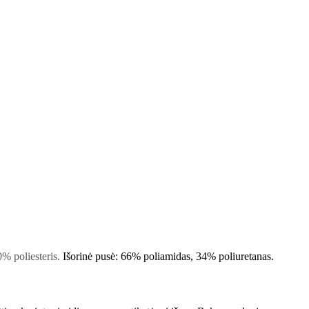
0% poliesteris
.
Išorinė pusė: 66% poliamidas, 34% poliuretanas
.