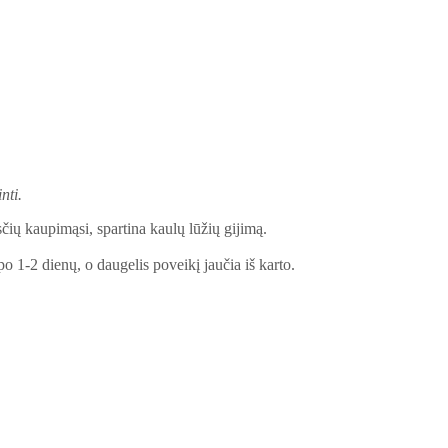
nti.
ių kaupimąsi, spartina kaulų lūžių gijimą.
o 1-2 dienų, o daugelis poveikį jaučia iš karto.