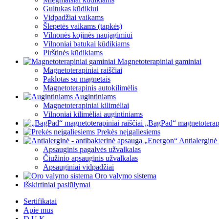
Gultukas kūdikiui
Vidpadžiai vaikams
Šlepetės vaikams (tapkės)
Vilnonės kojinės naujagimiui
Vilnoniai batukai kūdikiams
Pirštinės kūdikiams
Magnetoterapiniai gaminiai
Magnetoterapiniai raiščiai
Paklotas su magnetais
Magnetoterapinis autokilimėlis
Augintiniams
Magnetoterapiniai kilimėliai
Vilnoniai kilimėliai augintiniams
„BagPad“ magnetoterapin
Prekės neįgaliesiems
Antialerginė
Apsauginis pagalvės užvalkalas
Čiužinio apsauginis užvalkalas
Apsauginiai vidpadžiai
Oro valymo sistema
Išskirtiniai pasiūlymai
Sertifikatai
Apie mus
D.U.K