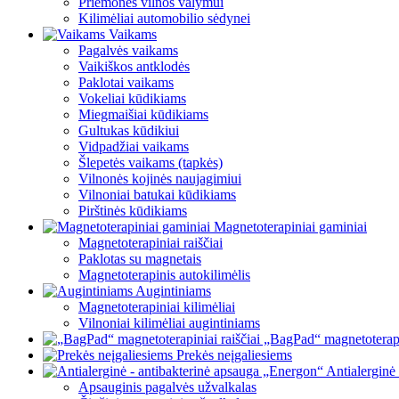
Priemonės vilnos valymui
Kilimėliai automobilio sėdynei
Vaikams
Pagalvės vaikams
Vaikiškos antklodės
Paklotai vaikams
Vokeliai kūdikiams
Miegmaišiai kūdikiams
Gultukas kūdikiui
Vidpadžiai vaikams
Šlepetės vaikams (tapkės)
Vilnonės kojinės naujagimiui
Vilnoniai batukai kūdikiams
Pirštinės kūdikiams
Magnetoterapiniai gaminiai
Magnetoterapiniai raiščiai
Paklotas su magnetais
Magnetoterapinis autokilimėlis
Augintiniams
Magnetoterapiniai kilimėliai
Vilnoniai kilimėliai augintiniams
„BagPad“ magnetoterapin
Prekės neįgaliesiems
Antialerginė
Apsauginis pagalvės užvalkalas