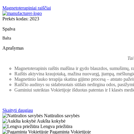
Magnetoterapiniai raiščiai
Prekės kodas: 2023
Spalva
Balta
Aprašymas
Tai
Magnetoterapinis raištis malšina ir gydo blauzdos, sumušimų, r
Raištis aktyvina kraujotaką, mažina nuovargį, įtampą, mėšlungi
Magnetinio lauko terapija skatina gijimo procesą – atstato pažei
Raiščio audinys su sidabruotais siūlais nedirgina odos, pasižym
Gaminiui suteiktas Vokietijoje išduotas patentas ir
I klasės
medic
Skaityti daugiau
Natūralios savybės
Aukšta kokybė
Lengva priežiūra
Pagaminta Vokietijoje