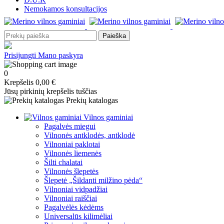
Nemokamos konsultacijos
Paieška
Prisijungti
Mano paskyra
0
Krepšelis
0,00 €
Jūsų pirkinių krepšelis tuščias
Prekių katalogas
Vilnos gaminiai
Pagalvės miegui
Vilnonės antklodės, antklodė
Vilnoniai paklotai
Vilnonės liemenės
Šilti chalatai
Vilnonės šlepetės
Šlepetė „Šildanti milžino pėda“
Vilnoniai vidpadžiai
Vilnoniai raiščiai
Pagalvėlės kėdėms
Universalūs kilimėliai