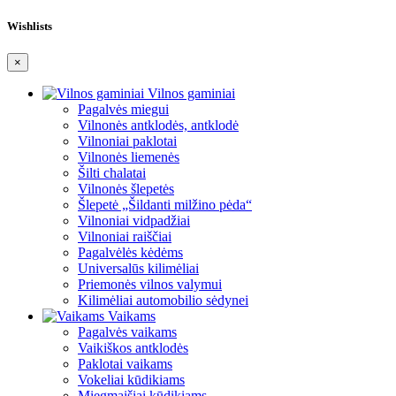
Wishlists
×
Vilnos gaminiai
Pagalvės miegui
Vilnonės antklodės, antklodė
Vilnoniai paklotai
Vilnonės liemenės
Šilti chalatai
Vilnonės šlepetės
Šlepetė „Šildanti milžino pėda“
Vilnoniai vidpadžiai
Vilnoniai raiščiai
Pagalvėlės kėdėms
Universalūs kilimėliai
Priemonės vilnos valymui
Kilimėliai automobilio sėdynei
Vaikams
Pagalvės vaikams
Vaikiškos antklodės
Paklotai vaikams
Vokeliai kūdikiams
Miegmaišiai kūdikiams