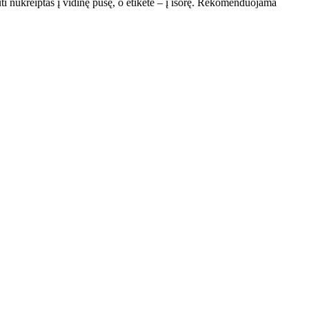
ūti nukreiptas į vidinę pusę, o etiketė – į išorę. Rekomenduojama