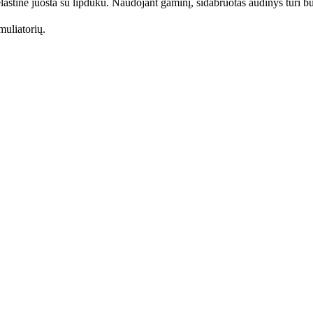
elastine juosta su lipduku. Naudojant gaminį, sidabruotas audinys turi b
muliatorių
.