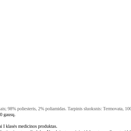
nais; 98% poliesteris, 2% poliamidas
.
Tarpinis sluoksnis: Termovata, 10
80 gausų
.
 I klasės medicinos produktas
.