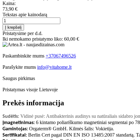
Kaina:
73,90 €
Tekstas apie kainodarą
Į krepšelį
Pristatysime per d.d.
Iki nemokamo pristatymo liko:
60,00 €
Paskambinkite mums
+37067496526
Parašykite mums
info@vitahome.lt
Saugus pirkimas
Pristatymas visoje Lietuvoje
Prekės informacija
Vidinė pusė: Antibakterinis audinys su natūraliais sidabro jo
Sudėtis:
6 kintamo poliariškumo magnetiniai segmentai po 7
Įmagnetinimas:
Orgaterm® GmbH. Kilmės šalis: Vokietija
.
Gamintojas:
Berlin Cert pagal DIN EN ISO 13485:2007 standartą. Tai
Sertifikatai: