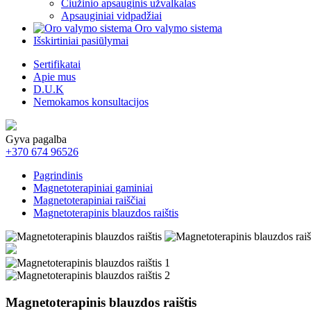
Čiužinio apsauginis užvalkalas
Apsauginiai vidpadžiai
Oro valymo sistema
Išskirtiniai pasiūlymai
Sertifikatai
Apie mus
D.U.K
Nemokamos konsultacijos
Gyva pagalba
+370 674 96526
Pagrindinis
Magnetoterapiniai gaminiai
Magnetoterapiniai raiščiai
Magnetoterapinis blauzdos raištis
Magnetoterapinis blauzdos raištis