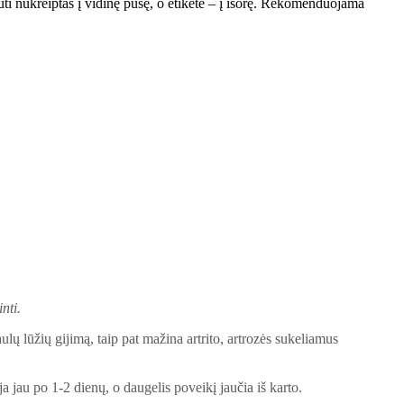
būti nukreiptas į vidinę pusę, o etiketė – į išorę. Rekomenduojama
nti.
ulų lūžių gijimą, taip pat mažina artrito, artrozės sukeliamus
a jau po 1-2 dienų, o daugelis poveikį jaučia iš karto.