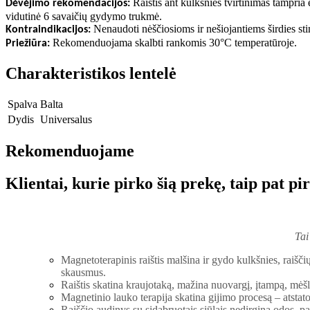
Raištis ant kulkšnies tvirtinimas tampria
Dėvėjimo rekomendacijos:
vidutinė 6 savaičių gydymo trukmė
.
Nenaudoti nėščiosioms ir nešiojantiems širdies sti
Kontraindikacijos:
Rekomenduojama skalbti rankomis 30°C temperatūroje
.
Priežiūra:
Charakteristikos lentelė
Spalva
Balta
Dydis
Universalus
Rekomenduojame
Klientai, kurie pirko šią prekę, taip pat pi
Tai
Magnetoterapinis raištis malšina ir gydo kulkšnies, raišči
skausmus.
Raištis skatina kraujotaką, mažina nuovargį, įtampą, mėš
Magnetinio lauko terapija skatina gijimo procesą – atstato
Raiščio audinys su sidabruotais siūlais nedirgina odos, 