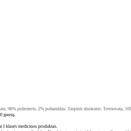
nais; 98% poliesteris, 2% poliamidas
.
Tarpinis sluoksnis: Termovata, 10
40 gausų
.
 I klasės medicinos produktas
.