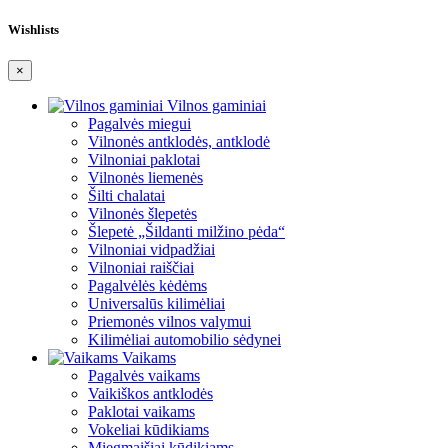
Wishlists
×
Vilnos gaminiai
Pagalvės miegui
Vilnonės antklodės, antklodė
Vilnoniai paklotai
Vilnonės liemenės
Šilti chalatai
Vilnonės šlepetės
Šlepetė „Šildanti milžino pėda“
Vilnoniai vidpadžiai
Vilnoniai raiščiai
Pagalvėlės kėdėms
Universalūs kilimėliai
Priemonės vilnos valymui
Kilimėliai automobilio sėdynei
Vaikams
Pagalvės vaikams
Vaikiškos antklodės
Paklotai vaikams
Vokeliai kūdikiams
Miegmaišiai kūdikiams