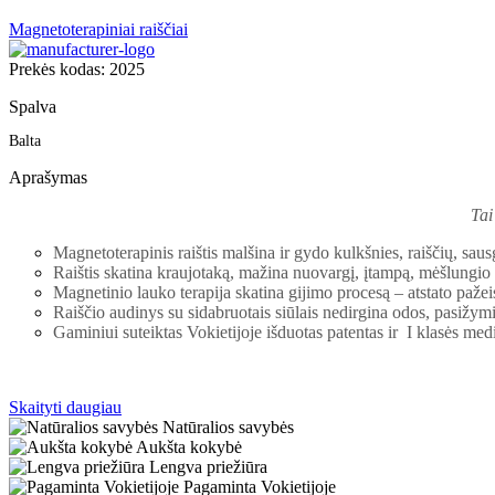
Magnetoterapiniai raiščiai
Prekės kodas: 2025
Spalva
Balta
Aprašymas
Tai
Magnetoterapinis raištis malšina ir gydo kulkšnies, raiščių, sau
Raištis skatina kraujotaką, mažina nuovargį, įtampą, mėšlungio
Magnetinio lauko terapija skatina gijimo procesą – atstato pažei
Raiščio audinys su sidabruotais siūlais nedirgina odos, pasižym
Gaminiui suteiktas Vokietijoje išduotas patentas ir
I klasės
medic
Skaityti daugiau
Natūralios savybės
Aukšta kokybė
Lengva priežiūra
Pagaminta Vokietijoje