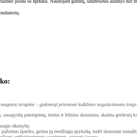
 elastine juosta su lipduku. Naudojant gaminį, sidabruotas audinys turi 
muliatorių
.
rko:
 magneto terapinė – gydomoji priemonė kulkšnies negalavimams lengvi
ų, sausgyslių patempimų, ūmius ir lėtinius skausmus, skatina greitesnį ka
lungio tikimybę.
 pažeistas ląsteles, gerina jų medžiagų apykaitą, todėl skausmai sumažėj
pasižymi antibakterinėmis savybėmis, neįgeria kvapų.