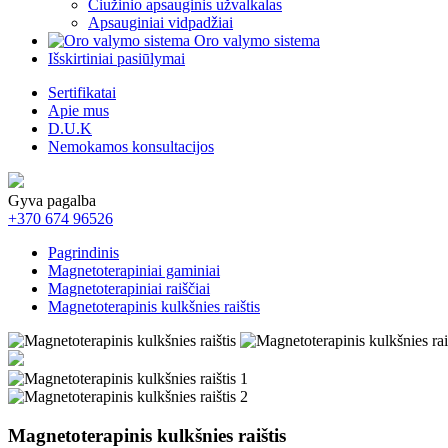
Čiužinio apsauginis užvalkalas
Apsauginiai vidpadžiai
Oro valymo sistema
Išskirtiniai pasiūlymai
Sertifikatai
Apie mus
D.U.K
Nemokamos konsultacijos
Gyva pagalba
+370 674 96526
Pagrindinis
Magnetoterapiniai gaminiai
Magnetoterapiniai raiščiai
Magnetoterapinis kulkšnies raištis
Magnetoterapinis kulkšnies raištis