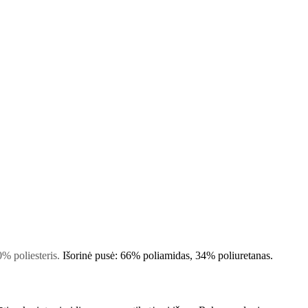
0% poliesteris
.
Išorinė pusė: 66% poliamidas, 34% poliuretanas
.