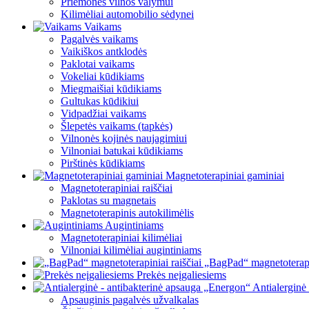
Priemonės vilnos valymui
Kilimėliai automobilio sėdynei
Vaikams
Pagalvės vaikams
Vaikiškos antklodės
Paklotai vaikams
Vokeliai kūdikiams
Miegmaišiai kūdikiams
Gultukas kūdikiui
Vidpadžiai vaikams
Šlepetės vaikams (tapkės)
Vilnonės kojinės naujagimiui
Vilnoniai batukai kūdikiams
Pirštinės kūdikiams
Magnetoterapiniai gaminiai
Magnetoterapiniai raiščiai
Paklotas su magnetais
Magnetoterapinis autokilimėlis
Augintiniams
Magnetoterapiniai kilimėliai
Vilnoniai kilimėliai augintiniams
„BagPad“ magnetoterapin
Prekės neįgaliesiems
Antialerginė
Apsauginis pagalvės užvalkalas