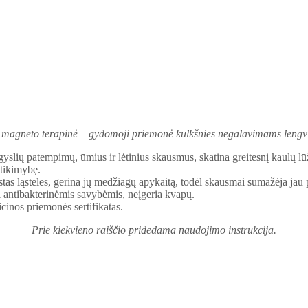
 magneto terapinė – gydomoji priemonė kulkšnies negalavimams lengvi
sgyslių patempimų, ūmius ir lėtinius skausmus, skatina greitesnį kaulų lū
 tikimybę.
stas ląsteles, gerina jų medžiagų apykaitą, todėl skausmai sumažėja jau p
i antibakterinėmis savybėmis, neįgeria kvapų.
inos priemonės sertifikatas.
Prie kiekvieno raiščio pridedama naudojimo instrukcija.