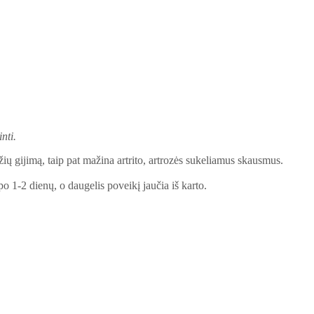
nti.
žių gijimą, taip pat mažina artrito, artrozės sukeliamus skausmus.
o 1-2 dienų, o daugelis poveikį jaučia iš karto.