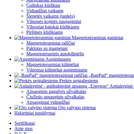
Gultukas kūdikiui
Vidpadžiai vaikams
Šlepetės vaikams (tapkės)
Vilnonės kojinės naujagimiui
Vilnoniai batukai kūdikiams
Pirštinės kūdikiams
Magnetoterapiniai gaminiai
Magnetoterapiniai raiščiai
Paklotas su magnetais
Magnetoterapinis autokilimėlis
Augintiniams
Magnetoterapiniai kilimėliai
Vilnoniai kilimėliai augintiniams
„BagPad“ magnetoterapin
Prekės neįgaliesiems
Antialerginė
Apsauginis pagalvės užvalkalas
Čiužinio apsauginis užvalkalas
Apsauginiai vidpadžiai
Oro valymo sistema
Išskirtiniai pasiūlymai
Sertifikatai
Apie mus
D.U.K