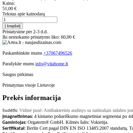
Kaina:
51,00 €
Tekstas apie kainodarą
Į krepšelį
Pristatysime per 2-3 d.d.
Iki nemokamo pristatymo liko:
60,00 €
Paskambinkite mums
+37067496526
Parašykite mums
info@vitahome.lt
Saugus pirkimas
Pristatymas visoje Lietuvoje
Prekės informacija
Vidinė pusė: Antibakterinis audinys su natūraliais sidabro jo
Sudėtis:
4 kintamo poliariškumo magnetiniai segmentai po 4
Įmagnetinimas:
Orgaterm® GmbH. Kilmės šalis: Vokietija
.
Gamintojas:
Berlin Cert pagal DIN EN ISO 13485:2007 standartą. Tai
Sertifikatai: