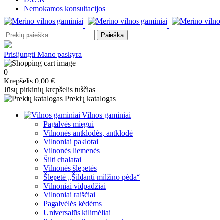
Nemokamos konsultacijos
Paieška
Prisijungti
Mano paskyra
0
Krepšelis
0,00 €
Jūsų pirkinių krepšelis tuščias
Prekių katalogas
Vilnos gaminiai
Pagalvės miegui
Vilnonės antklodės, antklodė
Vilnoniai paklotai
Vilnonės liemenės
Šilti chalatai
Vilnonės šlepetės
Šlepetė „Šildanti milžino pėda“
Vilnoniai vidpadžiai
Vilnoniai raiščiai
Pagalvėlės kėdėms
Universalūs kilimėliai